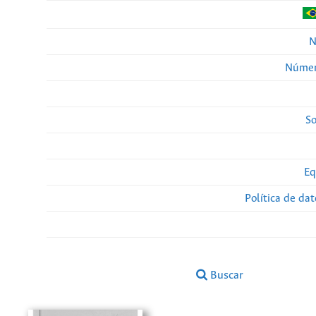
N
Númer
So
Eq
Política de da
Buscar