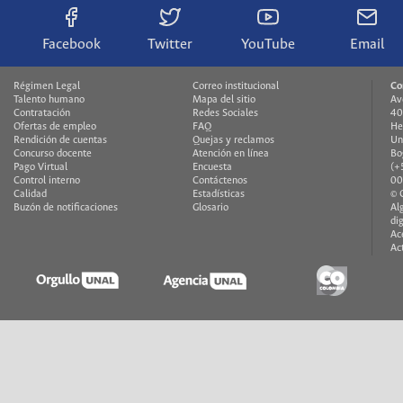
Facebook
Twitter
YouTube
Email
Régimen Legal
Correo institucional
Co
Talento humano
Mapa del sitio
Av
Contratación
Redes Sociales
40
Ofertas de empleo
FAQ
He
Rendición de cuentas
Quejas y reclamos
Un
Concurso docente
Atención en línea
Bo
Pago Virtual
Encuesta
(+
Control interno
Contáctenos
00
Calidad
Estadísticas
© 
Buzón de notificaciones
Glosario
Al
di
Ac
Ac