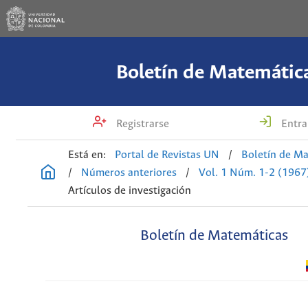
Boletín de Matemátic
Registrarse
Entra
Está en:
Portal de Revistas UN
/
Boletín de M
/
Números anteriores
/
Vol. 1 Núm. 1-2 (1967
Artículos de investigación
Boletín de Matemáticas