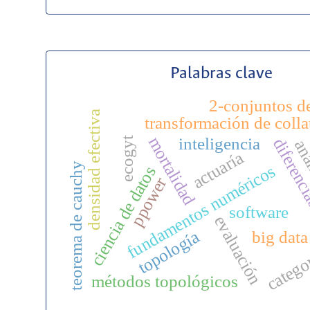
Palabras clave
2-conjuntos de
densidad efectiva
transformación de colla
mortalidad
inteligencia
diferenci
ecogyt
anál
actuaría
teorema de cauchy
fundamentos numéricos
ciencia de datos
ppower
software
evaluación
topología
big data
catego
métodos topológicos