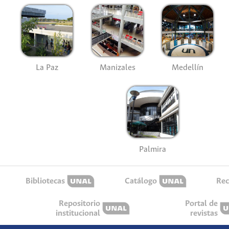
La Paz
Manizales
Medellín
Palmira
Bibliotecas
Catálogo
Rec
Repositorio
Portal de
institucional
revistas