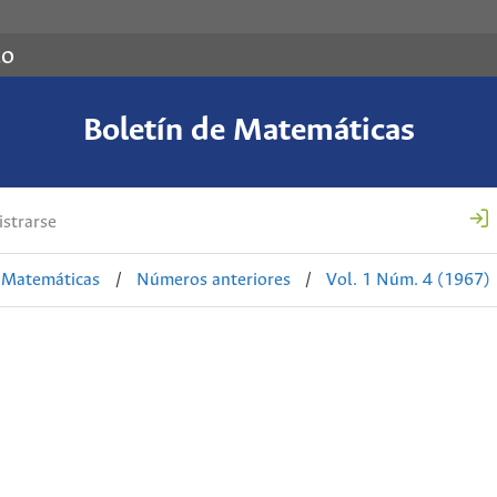
co
Boletín de Matemáticas
strarse
e Matemáticas
/
Números anteriores
/
Vol. 1 Núm. 4 (1967)