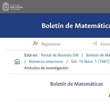
Boletín de Matemátic
Registrarse
Entra
Está en:
Portal de Revistas UN
/
Boletín de M
/
Números anteriores
/
Vol. 15 Núm. 1 (1981)
Artículos de investigación
Boletín de Matemáticas