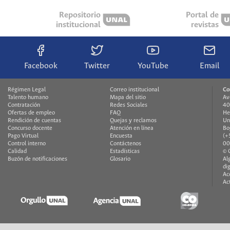
Repositorio
Portal de
institucional
revistas
Facebook
Twitter
YouTube
Email
Régimen Legal
Correo institucional
Co
Talento humano
Mapa del sitio
Av
Contratación
Redes Sociales
40
Ofertas de empleo
FAQ
He
Rendición de cuentas
Quejas y reclamos
Un
Concurso docente
Atención en línea
Bo
Pago Virtual
Encuesta
(+
Control interno
Contáctenos
00
Calidad
Estadísticas
© 
Buzón de notificaciones
Glosario
Al
di
Ac
Ac