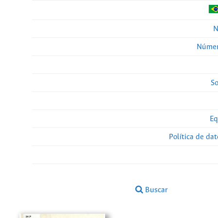
N
Númer
So
Eq
Política de da
Buscar