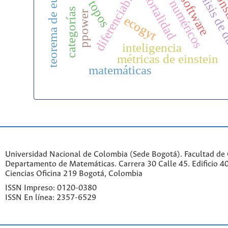
diferenciabilidad
s-cons
análisis de
teorema de euler
mortalidad
software
topos
categorías
ppower
ecogyt
inteligencia
métricas de einstein
matemáticas
Universidad Nacional de Colombia (Sede Bogotá). Facultad de 
Departamento de Matemáticas. Carrera 30 Calle 45. Edificio 4
Ciencias Oficina 219 Bogotá, Colombia
ISSN Impreso: 0120-0380
ISSN En línea: 2357-6529