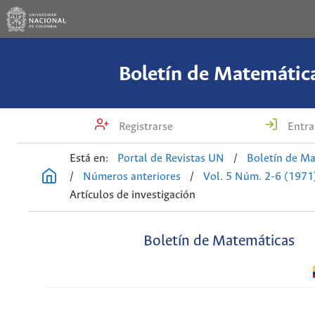
Boletín de Matemátic
Registrarse
Entra
Está en:
Portal de Revistas UN
/
Boletín de M
/
Números anteriores
/
Vol. 5 Núm. 2-6 (1971
Artículos de investigación
Boletín de Matemáticas