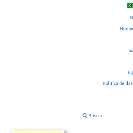
N
Númer
So
Eq
Política de da
Buscar