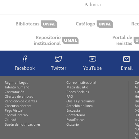
Palmira
Bibliotecas
Catálogo
Rec
Repositorio
Portal de
institucional
revistas
Facebook
Twitter
YouTube
Email
Régimen Legal
Correo institucional
Co
Talento humano
Mapa del sitio
Av
Contratación
Redes Sociales
40
Ofertas de empleo
FAQ
He
Rendición de cuentas
Quejas y reclamos
Un
Concurso docente
Atención en línea
Bo
Pago Virtual
Encuesta
(+
Control interno
Contáctenos
00
Calidad
Estadísticas
© 
Buzón de notificaciones
Glosario
Al
di
Ac
Ac