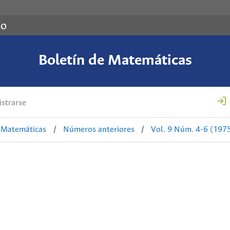
co
Boletín de Matemáticas
strarse
e Matemáticas
/
Números anteriores
/
Vol. 9 Núm. 4-6 (197