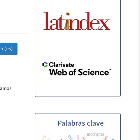
n (es)
ngamos
Palabras clave
morfismo