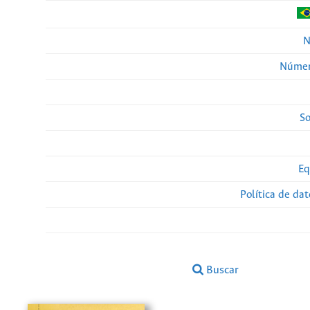
N
Númer
So
Eq
Política de da
Buscar