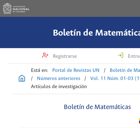
Boletín de Matemátic
Registrarse
Entra
Está en:
Portal de Revistas UN
/
Boletín de M
/
Números anteriores
/
Vol. 11 Núm. 01-03 (
Artículos de investigación
Boletín de Matemáticas