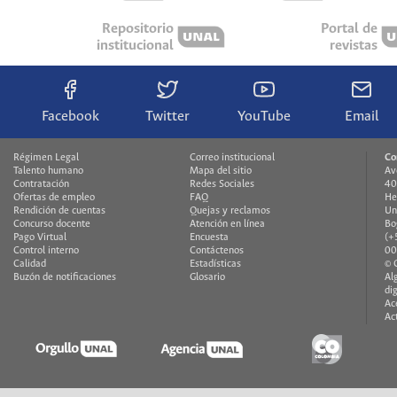
Repositorio
Portal de
institucional
revistas
Facebook
Twitter
YouTube
Email
Régimen Legal
Correo institucional
Co
Talento humano
Mapa del sitio
Av
Contratación
Redes Sociales
40
Ofertas de empleo
FAQ
He
Rendición de cuentas
Quejas y reclamos
Un
Concurso docente
Atención en línea
Bo
Pago Virtual
Encuesta
(+
Control interno
Contáctenos
00
Calidad
Estadísticas
© 
Buzón de notificaciones
Glosario
Al
di
Ac
Ac