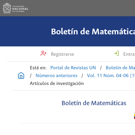
Boletín de Matemátic
Registrarse
Entra
Está en:
Portal de Revistas UN
/
Boletín de M
/
Números anteriores
/
Vol. 11 Núm. 04-06 (
Artículos de investigación
Boletín de Matemáticas