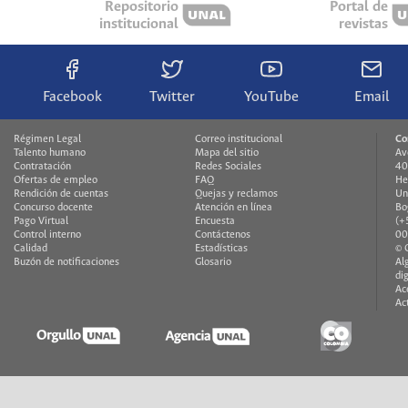
Repositorio
Portal de
institucional
revistas
Facebook
Twitter
YouTube
Email
Régimen Legal
Correo institucional
Co
Talento humano
Mapa del sitio
Av
Contratación
Redes Sociales
40
Ofertas de empleo
FAQ
He
Rendición de cuentas
Quejas y reclamos
Un
Concurso docente
Atención en línea
Bo
Pago Virtual
Encuesta
(+
Control interno
Contáctenos
00
Calidad
Estadísticas
© 
Buzón de notificaciones
Glosario
Al
di
Ac
Ac