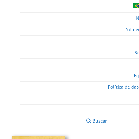
N
Númer
So
Eq
Política de da
Buscar