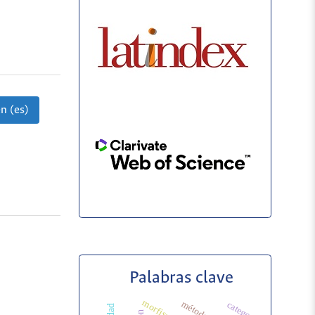
n (es)
Palabras clave
morfismo
categoría