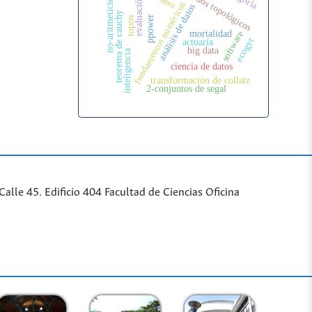
métodos topológicos
no-aritmeticidad
evaluación
fundamentos numéricos
análisis de datos
teorema de cauchy
ppower
topos
mortalidad
software
ecogyt
actuaría
big data
inteligencia
ciencia de datos
transformación de collatz
2-conjuntos de segal
lle 45. Edificio 404 Facultad de Ciencias Oficina