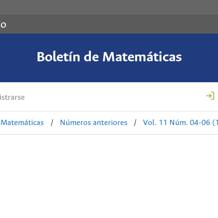
co
Boletín de Matemáticas
strarse
e Matemáticas
/
Números anteriores
/
Vol. 11 Núm. 04-06 (