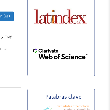
n (es)
o y muy
n la
Palabras clave
variedades hiperbólicas
morfismo
conjunto simplicial