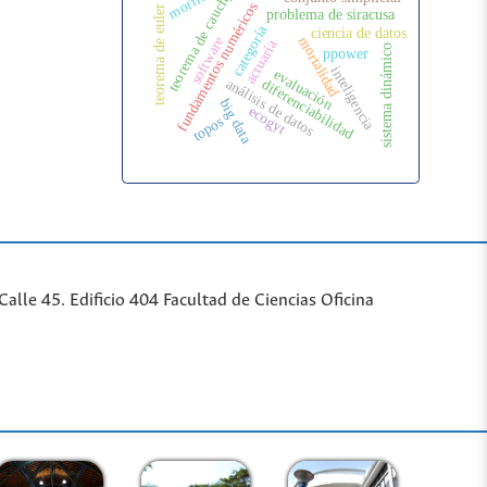
teorema de cauchy
fundamentos numéricos
teorema de euler
problema de siracusa
categoría
ciencia de datos
software
mortalidad
actuaría
sistema dinámico
ppower
inteligencia
evaluación
análisis de datos
diferenciabilidad
big data
ecogyt
topos
lle 45. Edificio 404 Facultad de Ciencias Oficina