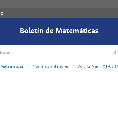
co
Boletín de Matemáticas
strarse
e Matemáticas
/
Números anteriores
/
Vol. 12 Núm. 01-03 (