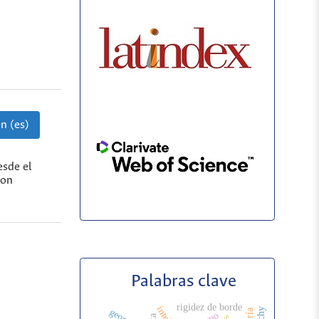
n (es)
esde el
ron
Palabras clave
rigidez de borde