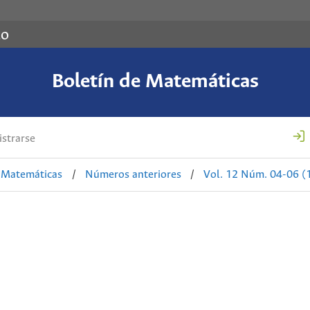
co
Boletín de Matemáticas
strarse
e Matemáticas
/
Números anteriores
/
Vol. 12 Núm. 04-06 (