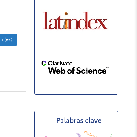
n (es)
Palabras clave
evaluación