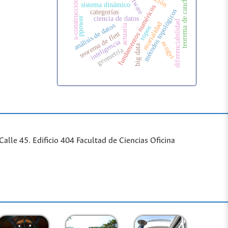
software
teorema de cauchy
s-construcción
sistema dinámico
fundamentos numéricos
métodos topológicos
categorías
ciencia de datos
ppower
diferenciabilidad
mortalidad
análisis de datos
actuaría
topos
teorema de flett
inteligencia
ecogyt
big data
geometría
lle 45. Edificio 404 Facultad de Ciencias Oficina