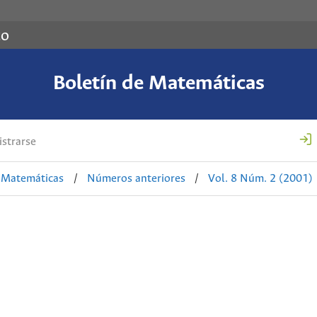
co
Boletín de Matemáticas
strarse
e Matemáticas
/
Números anteriores
/
Vol. 8 Núm. 2 (2001)