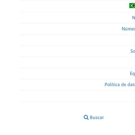
N
Númer
So
Eq
Política de da
Buscar