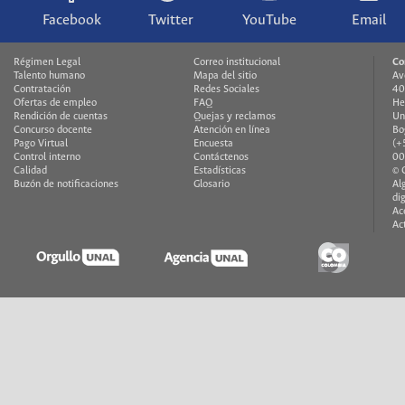
Facebook
Twitter
YouTube
Email
Régimen Legal
Correo institucional
Co
Talento humano
Mapa del sitio
Av
Contratación
Redes Sociales
40
Ofertas de empleo
FAQ
He
Rendición de cuentas
Quejas y reclamos
Un
Concurso docente
Atención en línea
Bo
Pago Virtual
Encuesta
(+
Control interno
Contáctenos
00
Calidad
Estadísticas
© 
Buzón de notificaciones
Glosario
Al
di
Ac
Ac