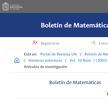
Boletín de Matemátic
Registrarse
Entra
Está en:
Portal de Revistas UN
/
Boletín de M
/
Números anteriores
/
Vol. 10 Núm. 1 (2003)
Artículos de investigación
Boletín de Matemáticas