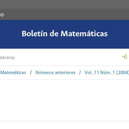
co
Boletín de Matemáticas
strarse
e Matemáticas
/
Números anteriores
/
Vol. 11 Núm. 1 (2004