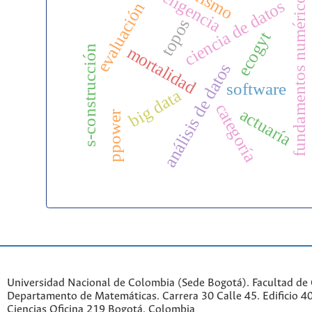
inteligencia
fundamentos numéricos
tra
ciencia de datos
evaluación
topos
ecogyt
mortalidad
s-construcción
análisis de datos
software
big data
categoría
actuaría
ppower
Universidad Nacional de Colombia (Sede Bogotá). Facultad de 
Departamento de Matemáticas. Carrera 30 Calle 45. Edificio 4
Ciencias Oficina 219 Bogotá, Colombia