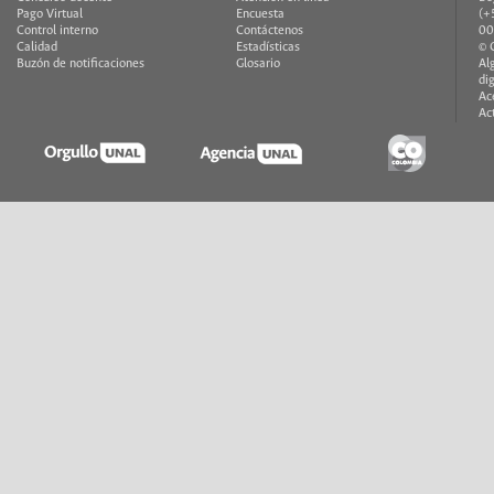
Pago Virtual
Encuesta
(+
Control interno
Contáctenos
00
Calidad
Estadísticas
© 
Buzón de notificaciones
Glosario
Al
di
Ac
Ac