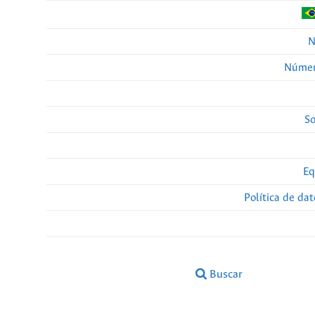
N
Númer
So
Eq
Política de da
Buscar