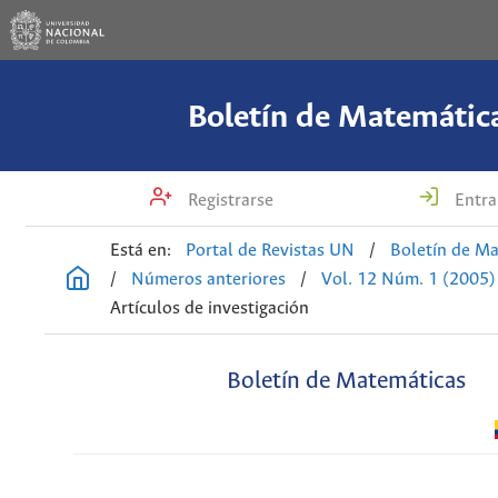
Boletín de Matemátic
Registrarse
Entra
Está en:
Portal de Revistas UN
/
Boletín de M
/
Números anteriores
/
Vol. 12 Núm. 1 (2005)
Artículos de investigación
Boletín de Matemáticas