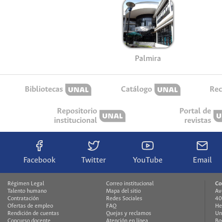
Palmira
Bibliotecas
Catálogo
Rec
Repositorio
Portal de
institucional
revistas
Facebook
Twitter
YouTube
Email
Régimen Legal
Correo institucional
Co
Talento humano
Mapa del sitio
Av
Contratación
Redes Sociales
40
Ofertas de empleo
FAQ
He
Rendición de cuentas
Quejas y reclamos
Un
Concurso docente
Atención en línea
Bo