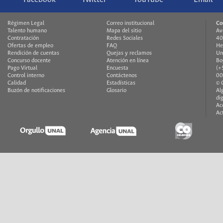
Régimen Legal
Correo institucional
Co
Talento humano
Mapa del sitio
Av
Contratación
Redes Sociales
40
Ofertas de empleo
FAQ
He
Rendición de cuentas
Quejas y reclamos
Un
Concurso docente
Atención en línea
Bo
Pago Virtual
Encuesta
(+
Control interno
Contáctenos
00
Calidad
Estadísticas
© 
Buzón de notificaciones
Glosario
Al
di
Ac
Ac