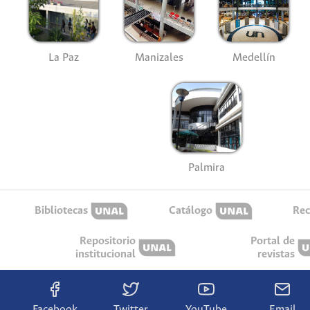
La Paz
Manizales
Medellín
Palmira
Bibliotecas
Catálogo
Rec
Repositorio
Portal de
institucional
revistas
Facebook
Twitter
YouTube
Email