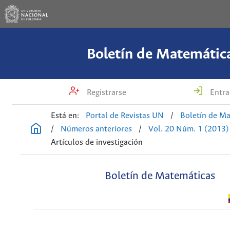
Boletín de Matemátic
Registrarse
Entra
Está en:
Portal de Revistas UN
/
Boletín de M
/
Números anteriores
/
Vol. 20 Núm. 1 (2013)
Artículos de investigación
Boletín de Matemáticas