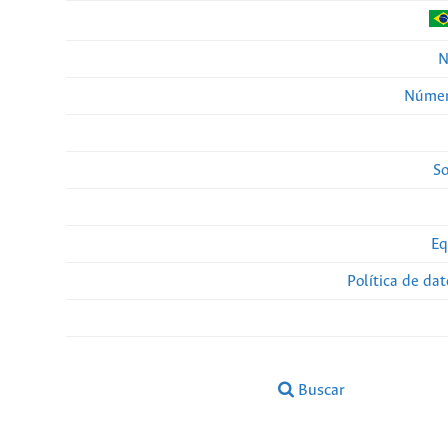
N
Númer
So
Eq
Política de da
Buscar