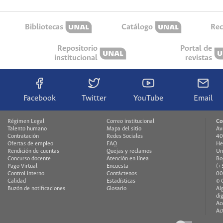
Bibliotecas
Catálogo
Rec
Repositorio
Portal de
institucional
revistas
Facebook
Twitter
YouTube
Email
Régimen Legal
Correo institucional
Co
Talento humano
Mapa del sitio
Av
Contratación
Redes Sociales
40
Ofertas de empleo
FAQ
He
Rendición de cuentas
Quejas y reclamos
Un
Concurso docente
Atención en línea
Bo
Pago Virtual
Encuesta
(+
Control interno
Contáctenos
00
Calidad
Estadísticas
© 
Buzón de notificaciones
Glosario
Al
di
Ac
Ac