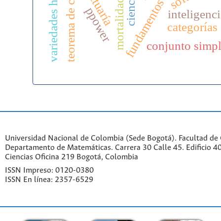
variedades hiperbólicas
fundamentos numéricos
teorema de cauchy
di
actuaría
mortalidad
ppower
inteligenc
categorías
conjunto simpl
Universidad Nacional de Colombia (Sede Bogotá). Facultad de 
Departamento de Matemáticas. Carrera 30 Calle 45. Edificio 4
Ciencias Oficina 219 Bogotá, Colombia
ISSN Impreso: 0120-0380
ISSN En línea: 2357-6529