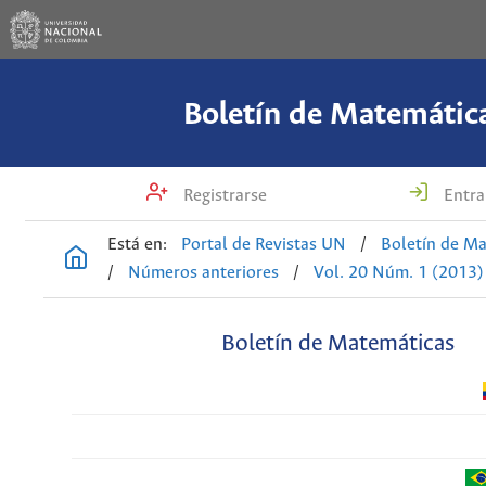
Boletín de Matemátic
Registrarse
Entra
Está en:
Portal de Revistas UN
/
Boletín de M
/
Números anteriores
/
Vol. 20 Núm. 1 (2013)
Boletín de Matemáticas