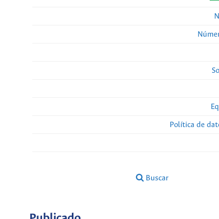
N
Númer
So
Eq
Política de da
Buscar
Publicado