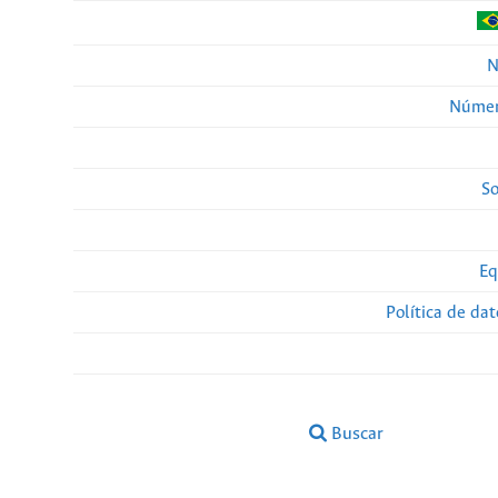
N
Númer
So
Eq
Política de da
Buscar