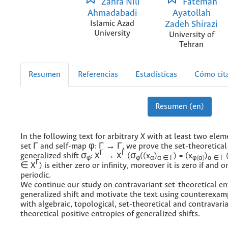
Zahra Nili
Fatemah
Ahmadabadi
Ayatollah
Islamic Azad
Zadeh Shirazi
University
University of
Tehran
Resumen
Referencias
Estadísticas
Cómo cit
Resumen (en)
In the following text for arbitrary
X
with at least two ele
set Γ and self-map φ: Γ → Γ, we prove the set-theoretical
Γ
Γ
generalized shift σ
: X
→ X
(σ
((x
)
) = (x
)
(
φ
φ
α
α ∈ Γ
φ(α)
α ∈ Γ
Γ
∈ X
) is either zero or infinity, moreover it is zero if and o
periodic.
We continue our study on contravariant set-theoretical en
generalized shift and motivate the text using counterexam
with algebraic, topological, set-theoretical and contravaria
theoretical positive entropies of generalized shifts.