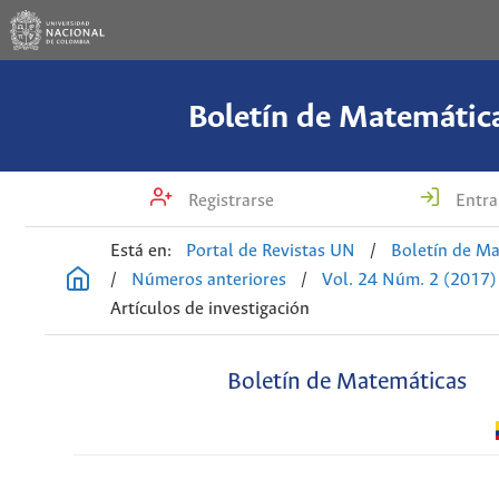
Boletín de Matemátic
Registrarse
Entra
Está en:
Portal de Revistas UN
/
Boletín de M
/
Números anteriores
/
Vol. 24 Núm. 2 (2017)
Artículos de investigación
Boletín de Matemáticas