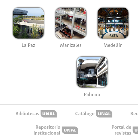
La Paz
Manizales
Medellín
Palmira
Bibliotecas
Catálogo
Rec
Repositorio
Portal de
institucional
revistas