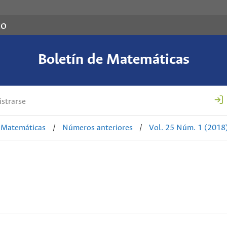
co
Boletín de Matemáticas
strarse
e Matemáticas
/
Números anteriores
/
Vol. 25 Núm. 1 (2018