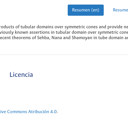
Resumen (en)
Resume
roducts of tubular domains over symmetric cones and provide n
iously known assertions in tubular domain over symmetric con
 recent theorems of Sehba, Nana and Shamoyan in tube domain a
Licencia
tive Commons Atribución 4.0
.