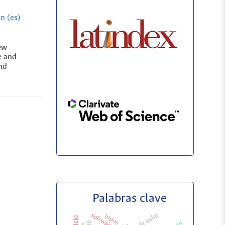
n (es)
ew
e and
nd
Palabras clave
software
topos