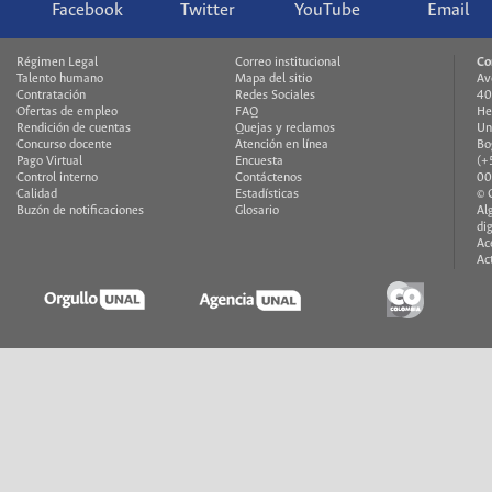
Facebook
Twitter
YouTube
Email
Régimen Legal
Correo institucional
Co
Talento humano
Mapa del sitio
Av
Contratación
Redes Sociales
40
Ofertas de empleo
FAQ
He
Rendición de cuentas
Quejas y reclamos
Un
Concurso docente
Atención en línea
Bo
Pago Virtual
Encuesta
(+
Control interno
Contáctenos
00
Calidad
Estadísticas
© 
Buzón de notificaciones
Glosario
Al
di
Ac
Ac