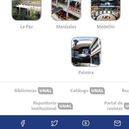
La Paz
Manizales
Medellín
Palmira
Bibliotecas
Catálogo
Rec
Repositorio
Portal de
institucional
revistas