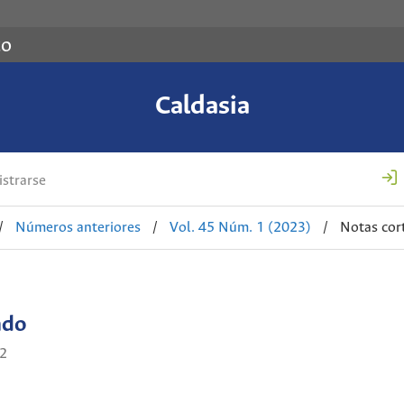
co
Caldasia
strarse
/
Números anteriores
/
Vol. 45 Núm. 1 (2023)
/
Notas cor
ado
2