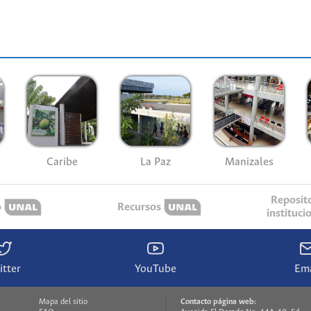
Caribe
La Paz
Manizales
Reposit
o
Recursos
instituci
itter
YouTube
Ema
Mapa del sitio
Contacto página web: