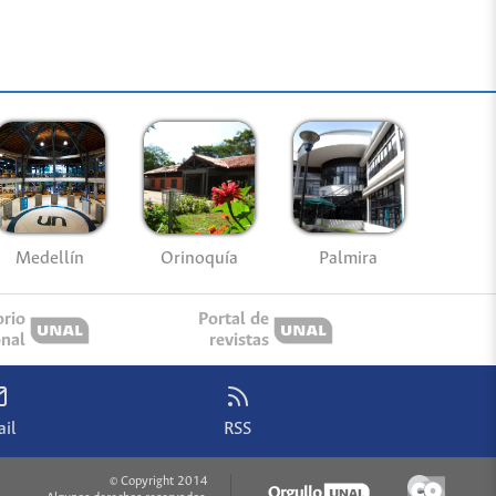
Medellín
Palmira
Orinoquía
orio
Portal de
onal
revistas
il
RSS
© Copyright 2014