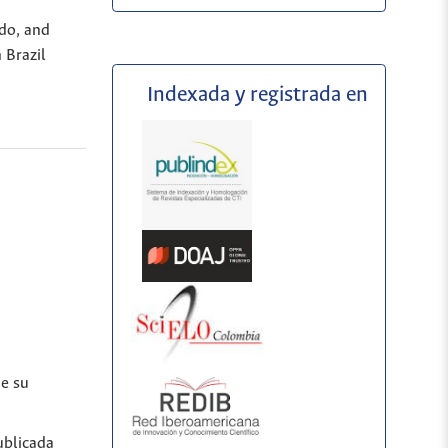
ado, and
 Brazil
Indexada y registrada en
de su
ublicada