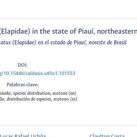
Elapidae) in the state of Piauí, northeastern
catus
(Elapidae) en el estado de Piauí, noreste de Brasil
DOI:
rg/10.15446/caldasia.v45n1.101553
Palabras clave:
 snake, species distribution, ecotone (en)
llo, distribución de especies, ecotono (es)
Lucas Rafael Uchôa
Claylton Costa