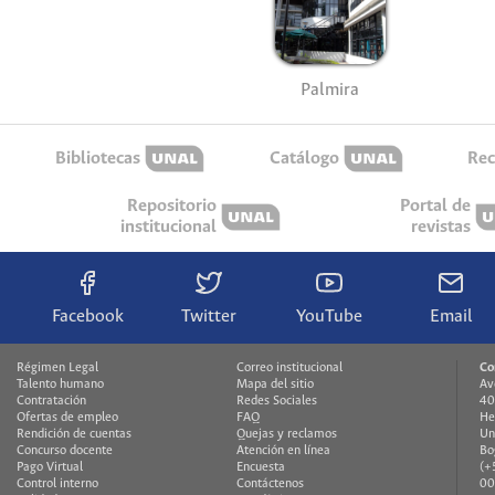
Palmira
Bibliotecas
Catálogo
Rec
Repositorio
Portal de
institucional
revistas
Facebook
Twitter
YouTube
Email
Régimen Legal
Correo institucional
Co
Talento humano
Mapa del sitio
Av
Contratación
Redes Sociales
40
Ofertas de empleo
FAQ
He
Rendición de cuentas
Quejas y reclamos
Un
Concurso docente
Atención en línea
Bo
Pago Virtual
Encuesta
(+
Control interno
Contáctenos
00