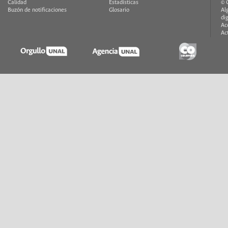
Calidad
Estadísticas
© 
Buzón de notificaciones
Glosario
Al
di
Ac
Ac