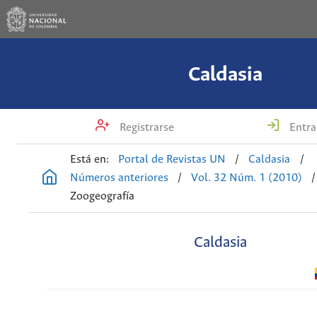
Caldasia
Registrarse
Entra
Está en:
Portal de Revistas UN
/
Caldasia
/
Números anteriores
/
Vol. 32 Núm. 1 (2010)
/
Zoogeografía
Caldasia