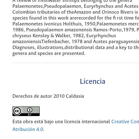
A review of freshwater shrimps belonging to the genera
Palaemonetes,Pseudopalaemon, Euryrhynchus and Acetes 
Colombian tributaries of theAmazon and Orinoco Rivers is
species found in this work arerecorded for the fi rst time 
Palaemonetes ivonicus Holthuis, 1950,Palaemonetes merce
1986, Pseudopalaemon amazonensis Ramos-Porto,1979, 
chryseus Kensley & Walker, 1982, Euryrhynchus
amazoniensisTiefenbacher, 1978 and Acetes paraguayensi
Diagnoses, illustrations,distributional data and a key to th
genera and species are presented.
Licencia
Derechos de autor 2010 Caldasia
Esta obra está bajo una licencia internacional
Creative C
Atribución 4.0
.