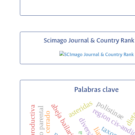
Scimago Journal & Country Rank 
Palabras clave
asteridas
polistinae
abeja bailarina
cuidado parental
region cis-and
die
cerrado
diversidad