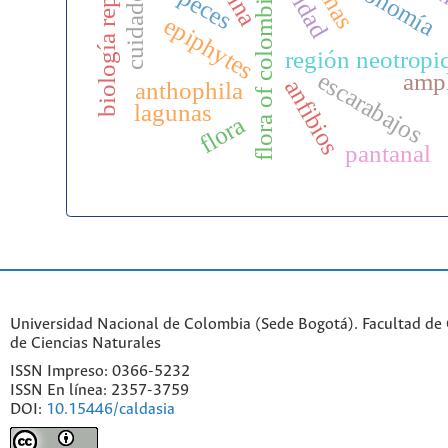
biología reproductiva
taxonomía
lianas
peces
flora of colombia
epiphytes
región neotropi
escarabajos
amp
anfibios
anthophila
lagunas
flora
pantanal
Universidad Nacional de Colombia (Sede Bogotá). Facultad de C
de Ciencias Naturales
ISSN Impreso: 0366-5232
ISSN En línea: 2357-3759
DOI:
10.15446/caldasia