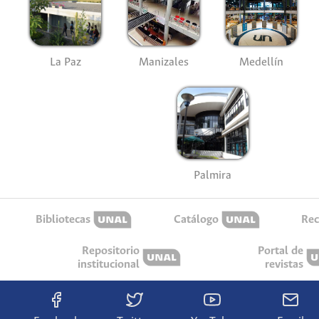
La Paz
Manizales
Medellín
Palmira
Bibliotecas
Catálogo
Rec
Repositorio
Portal de
institucional
revistas