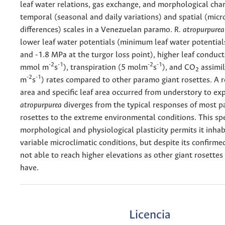
leaf water relations, gas exchange, and morphological chara
temporal (seasonal and daily variations) and spatial (micr
differences) scales in a Venezuelan paramo.
R. atropurpurea
lower leaf water potentials (minimum leaf water potential
and -1.8 MPa at the turgor loss point), higher leaf conduc
-2
-1
-2
-1
mmol m
s
), transpiration (5 molm
s
), and CO
assimi
2
-2
-1
m
s
) rates compared to other paramo giant rosettes. A r
area and specific leaf area occurred from understory to ex
atropurpurea
diverges from the typical responses of most p
rosettes to the extreme environmental conditions. This spe
morphological and physiological plasticity permits it inha
variable microclimatic conditions, but despite its confirmed p
not able to reach higher elevations as other giant rosettes
have.
Licencia