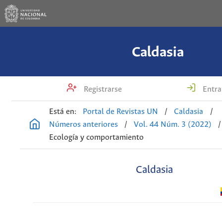
Caldasia
Registrarse
Entra
Está en:
Portal de Revistas UN
/
Caldasia
/
Números anteriores
/
Vol. 44 Núm. 3 (2022)
/
Ecología y comportamiento
Caldasia