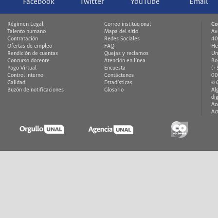
Facebook
Twitter
YouTube
Email
Régimen Legal
Correo institucional
Co
Talento humano
Mapa del sitio
Av
Contratación
Redes Sociales
40
Ofertas de empleo
FAQ
He
Rendición de cuentas
Quejas y reclamos
Un
Concurso docente
Atención en línea
Bo
Pago Virtual
Encuesta
(+
Control interno
Contáctenos
00
Calidad
Estadísticas
© 
Buzón de notificaciones
Glosario
Al
di
Ac
Ac