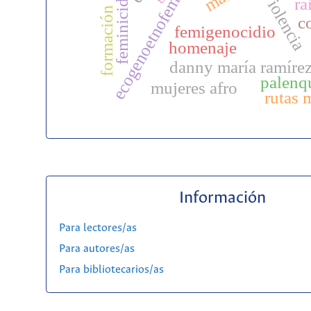
ecogenoetnofeminicidio
feminicidio
violencia
ra
formación
c
femigenocidio
homenaje
danny maría ramírez
palenq
mujeres afro
rutas 
Información
Para lectores/as
Para autores/as
Para bibliotecarios/as