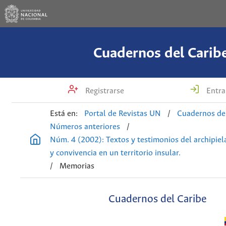
Cuadernos del Carib
Registrarse
Entra
Está en:
Portal de Revistas UN
/
Cuadernos de
Números anteriores
/
Núm. 4 (2002): Textos y testimonios del archipiela
y convivencia en un territorio insular.
/
Memorias
Cuadernos del Caribe