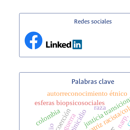
Redes sociales
Palabras clave
autorreconocimiento étnico
justicia transicio
matriz racista/co
esferas biopsicosociales
raza
colombia
coerción
ca
guerra
narp,