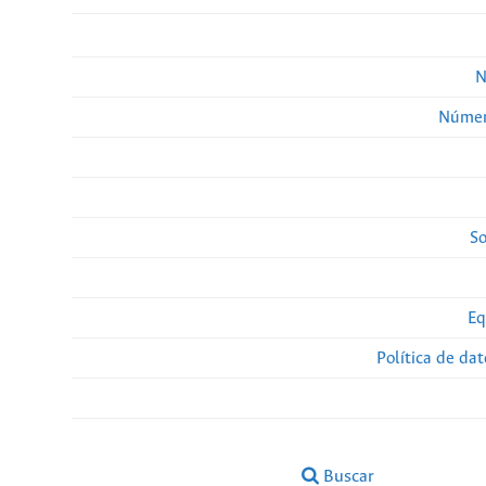
N
Númer
So
Eq
Política de da
Buscar