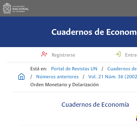
Cuadernos de Econom
Registrarse
Entra
Está en:
Portal de Revistas UN
/
Cuadernos de
/
Números anteriores
/
Vol. 21 Núm. 36 (2002
Orden Monetario y Dolarización
Cuadernos de Economía