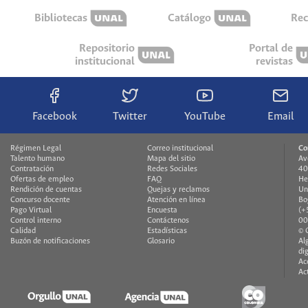
Bibliotecas
Catálogo
Rec
Repositorio
Portal de
institucional
revistas
Facebook
Twitter
YouTube
Email
Régimen Legal
Correo institucional
Co
Talento humano
Mapa del sitio
Av
Contratación
Redes Sociales
40
Ofertas de empleo
FAQ
He
Rendición de cuentas
Quejas y reclamos
Un
Concurso docente
Atención en línea
Bo
Pago Virtual
Encuesta
(+
Control interno
Contáctenos
00
Calidad
Estadísticas
© 
Buzón de notificaciones
Glosario
Al
di
Ac
Ac