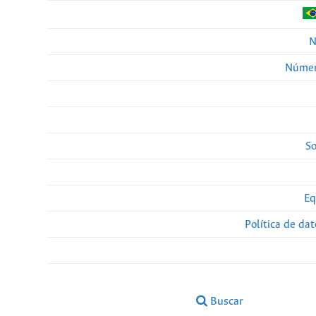
N
Númer
So
Eq
Política de da
Buscar