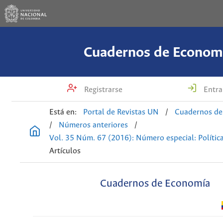
Cuadernos de Econom
Registrarse
Entra
Está en:
Portal de Revistas UN
/
Cuadernos de
/
Números anteriores
/
Vol. 35 Núm. 67 (2016): Número especial: Política
Artículos
Cuadernos de Economía