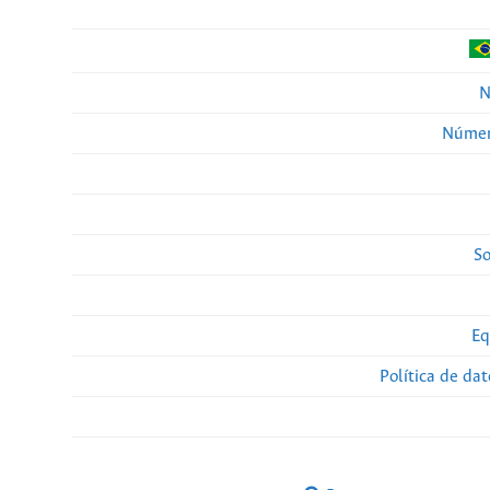
N
Númer
So
Eq
Política de da