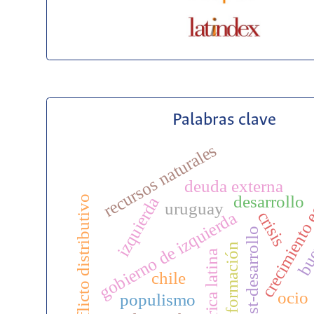
Palabras clave
recursos naturales
crecimiento
deuda externa
desarrollo
conflicto distributivo
izquierda
uruguay
bue
crisis
gobierno de izquierda
post-desarrollo
transformación
america latina
chile
ocio
populismo