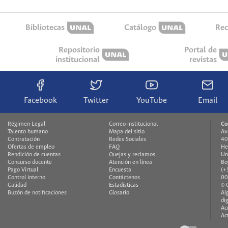
Bibliotecas
Catálogo
Rec
Repositorio
Portal de
institucional
revistas
Facebook
Twitter
YouTube
Email
Régimen Legal
Correo institucional
Co
Talento humano
Mapa del sitio
Av
Contratación
Redes Sociales
40
Ofertas de empleo
FAQ
He
Rendición de cuentas
Quejas y reclamos
Un
Concurso docente
Atención en línea
Bo
Pago Virtual
Encuesta
(+
Control interno
Contáctenos
00
Calidad
Estadísticas
© 
Buzón de notificaciones
Glosario
Al
di
Ac
Ac