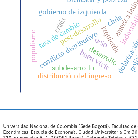
america lati
industria
gobierno de izquierda
dolarización
chile
post-desarrollo
crisis
tasa de cambio
polít
izquierda
populismo
conflicto distributivo
ocio
desarrollo
buen vivir
subdesarrollo
distribución del ingreso
Universidad Nacional de Colombia (Sede Bogotá). Facultad de 
Económicas. Escuela de Economía.
Ciudad Universitaria Cra 30 