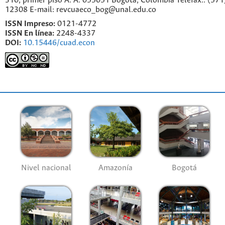
310, primer piso A. A. 055051 Bogotá, Colombia Telefax.: (571
12308 E-mail: revcuaeco_bog@unal.edu.co
ISSN Impreso:
0121-4772
ISSN En línea:
2248-4337
DOI:
10.15446/cuad.econ
Nivel nacional
Amazonía
Bogotá