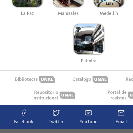
La Paz
Manizales
Medellín
Palmira
Bibliotecas
Catálogo
Rec
Repositorio
Portal de
institucional
revistas
Facebook
Twitter
YouTube
Email