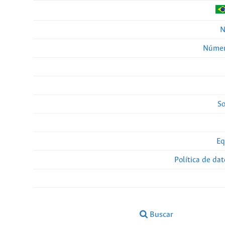
N
Númer
So
Eq
Política de da
Buscar