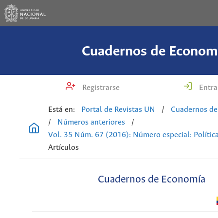
Cuadernos de Econom
Registrarse
Entra
Está en:
Portal de Revistas UN
/
Cuadernos de
/
Números anteriores
/
Vol. 35 Núm. 67 (2016): Número especial: Política
Artículos
Cuadernos de Economía