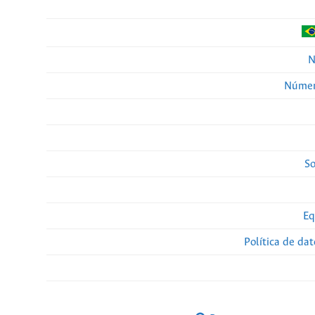
N
Númer
So
Eq
Política de da