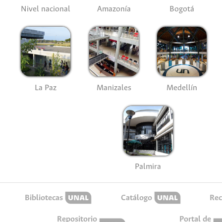
Nivel nacional
Amazonía
Bogotá
La Paz
Manizales
Medellín
Palmira
Bibliotecas
Catálogo
Rec
Repositorio
Portal de