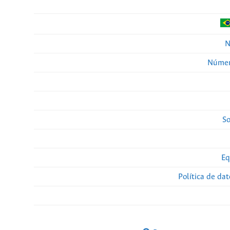
N
Númer
So
Eq
Política de da