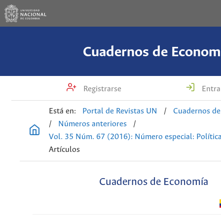
Cuadernos de Econom
Registrarse
Entra
Está en:
Portal de Revistas UN
/
Cuadernos de
/
Números anteriores
/
Vol. 35 Núm. 67 (2016): Número especial: Política
Artículos
Cuadernos de Economía