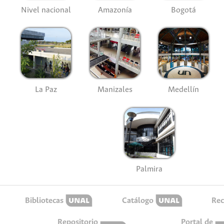
Nivel nacional
Amazonía
Bogotá
La Paz
Manizales
Medellín
Palmira
Bibliotecas
Catálogo
Rec
Repositorio
Portal de