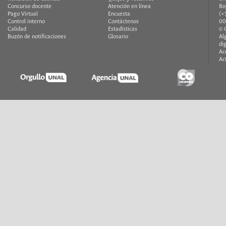
Concurso docente
Atención en línea
Bo
Pago Virtual
Encuesta
(+
Control interno
Contáctenos
00
Calidad
Estadísticas
© 
Buzón de notificaciones
Glosario
Al
di
Ac
Ac