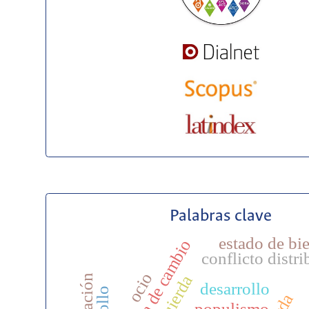
Palabras clave
estado de bi
tasa de cambio
conflicto distri
ocio
izquierda
desarrollo
populismo