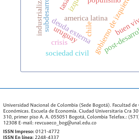
industrialización
subdesarrollo
gobierno de izquierda
buen vi
america latina
deuda externa
chile
post-desarro
uruguay
crisis
sociedad civil
Universidad Nacional de Colombia (Sede Bogotá). Facultad de 
Económicas. Escuela de Economía.
Ciudad Universitaria Cra 30 
310, primer piso A. A. 055051 Bogotá, Colombia Telefax.: (571
12308 E-mail: revcuaeco_bog@unal.edu.co
ISSN Impreso:
0121-4772
ISSN En línea:
2248-4337