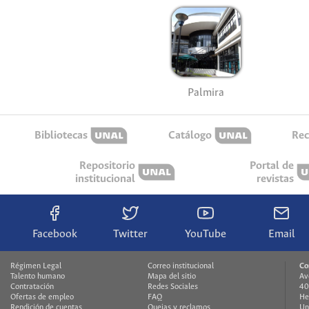
Palmira
Bibliotecas
Catálogo
Rec
Repositorio
Portal de
institucional
revistas
Facebook
Twitter
YouTube
Email
Régimen Legal
Correo institucional
Co
Talento humano
Mapa del sitio
Av
Contratación
Redes Sociales
40
Ofertas de empleo
FAQ
He
Rendición de cuentas
Quejas y reclamos
Un