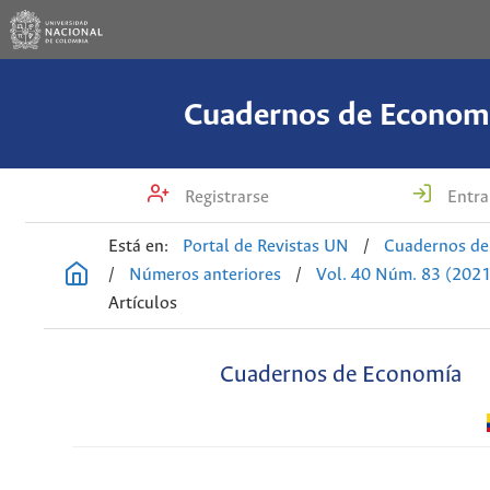
Cuadernos de Econom
Registrarse
Entra
Está en:
Portal de Revistas UN
/
Cuadernos de
/
Números anteriores
/
Vol. 40 Núm. 83 (2021
Artículos
Cuadernos de Economía