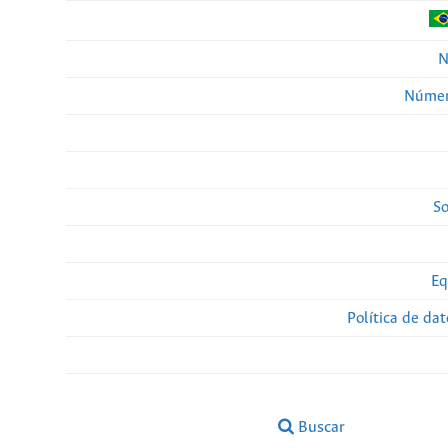
N
Númer
So
Eq
Política de da
Buscar