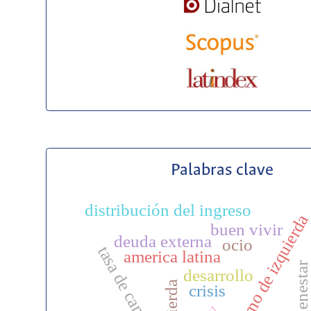
Palabras clave
distribución del ingreso
gobierno de izquierd
buen vivir
deuda externa
ocio
tasa de cambio
america latina
desarrollo
crisis