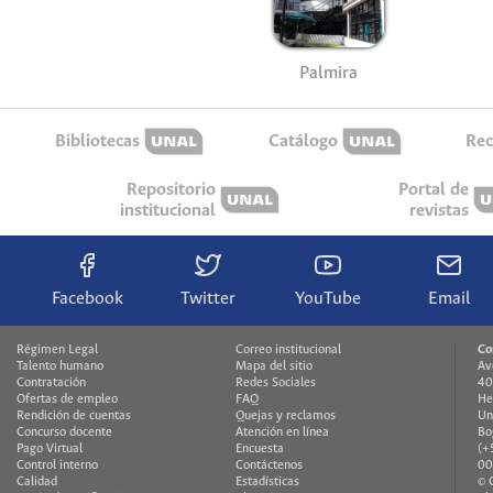
Palmira
Bibliotecas
Catálogo
Rec
Repositorio
Portal de
institucional
revistas
Facebook
Twitter
YouTube
Email
Régimen Legal
Correo institucional
Co
Talento humano
Mapa del sitio
Av
Contratación
Redes Sociales
40
Ofertas de empleo
FAQ
He
Rendición de cuentas
Quejas y reclamos
Un
Concurso docente
Atención en línea
Bo
Pago Virtual
Encuesta
(+
Control interno
Contáctenos
00
Calidad
Estadísticas
© 