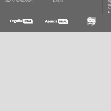
Buzón de notificaciones
Glosario
Al
di
Ac
Ac