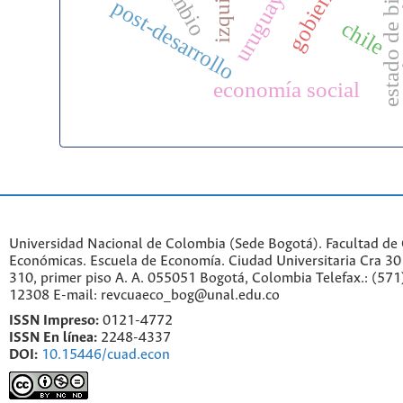
estado de bienestar
pol
izquierda
uruguay
post-desarrollo
chile
economía social
Universidad Nacional de Colombia (Sede Bogotá). Facultad de 
Económicas. Escuela de Economía.
Ciudad Universitaria Cra 30 
310, primer piso A. A. 055051 Bogotá, Colombia Telefax.: (571
12308 E-mail: revcuaeco_bog@unal.edu.co
ISSN Impreso:
0121-4772
ISSN En línea:
2248-4337
DOI:
10.15446/cuad.econ