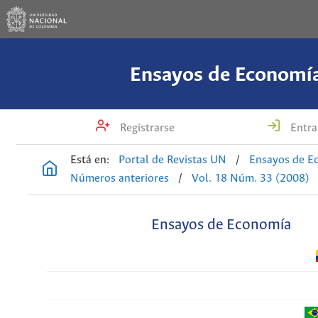
Ensayos de Economí
Registrarse
Entra
Está en:
Portal de Revistas UN
/
Ensayos de E
Números anteriores
/
Vol. 18 Núm. 33 (2008)
Ensayos de Economía