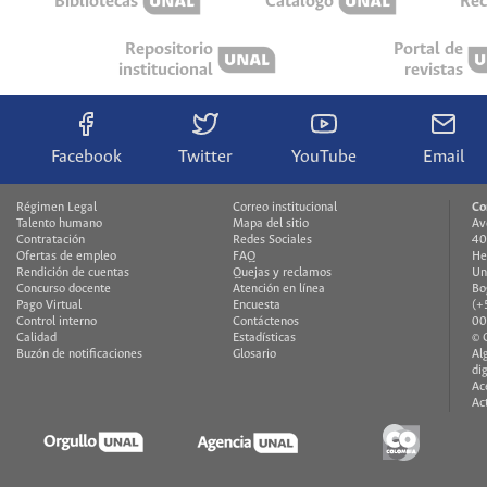
Bibliotecas
Catálogo
Rec
Repositorio
Portal de
institucional
revistas
Facebook
Twitter
YouTube
Email
Régimen Legal
Correo institucional
Co
Talento humano
Mapa del sitio
Av
Contratación
Redes Sociales
40
Ofertas de empleo
FAQ
He
Rendición de cuentas
Quejas y reclamos
Un
Concurso docente
Atención en línea
Bo
Pago Virtual
Encuesta
(+
Control interno
Contáctenos
00
Calidad
Estadísticas
© 
Buzón de notificaciones
Glosario
Al
di
Ac
Ac