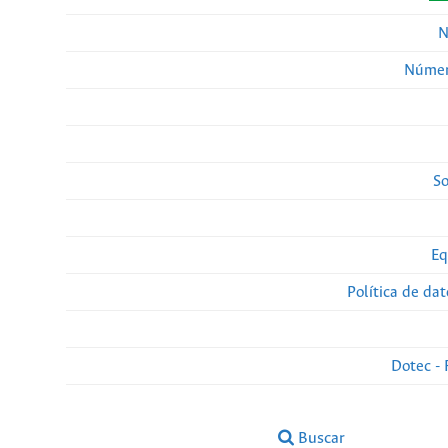
N
Númer
So
Eq
Política de da
Dotec - 
Buscar