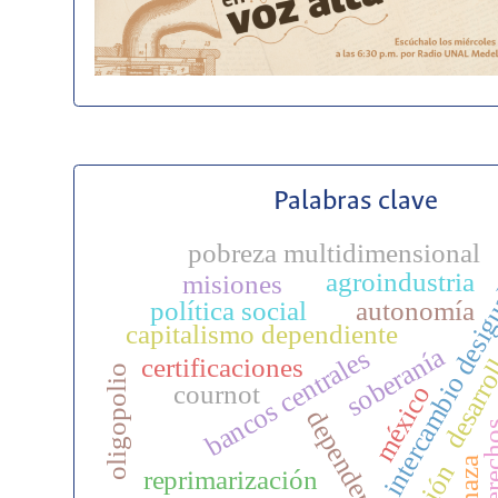
Palabras clave
pobreza multidimensional
agroindustria
misiones
intercambio desi
política social
autonomía
capitalismo dependiente
desarro
soberanía
bancos centrales
certificaciones
oligopolio
cournot
méxico
dependencia
derec
reprimarización