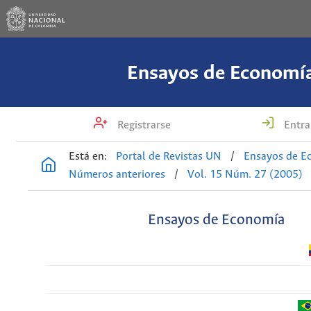
Ensayos de Economí
Registrarse
Entra
Está en:
Portal de Revistas UN
/
Ensayos de E
Números anteriores
/
Vol. 15 Núm. 27 (2005)
Ensayos de Economía