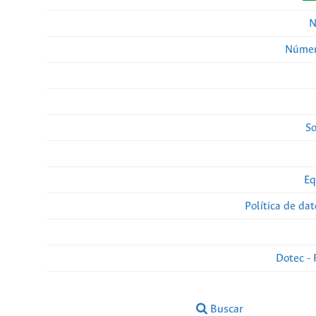
N
Númer
So
Eq
Política de da
Dotec - 
Buscar