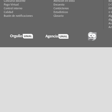
Concurso docente
Atención en línea
Bo
Pago Virtual
Encuesta
(+
Control interno
Contáctenos
00
Calidad
Estadísticas
© 
Buzón de notificaciones
Glosario
Al
di
Ac
Ac