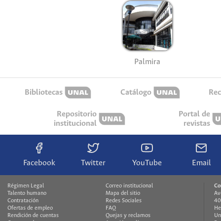
Palmira
Bibliotecas
Catálogo
Rec
Repositorio
Portal de
institucional
revistas
Facebook
Twitter
YouTube
Email
Régimen Legal
Correo institucional
Co
Talento humano
Mapa del sitio
Av
Contratación
Redes Sociales
40
Ofertas de empleo
FAQ
He
Rendición de cuentas
Quejas y reclamos
Un