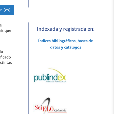
n (es)
ue
Indexada y registrada en:
aís que
Índices bibliográficos, bases de
datos y catálogos
la
ificado
stintas