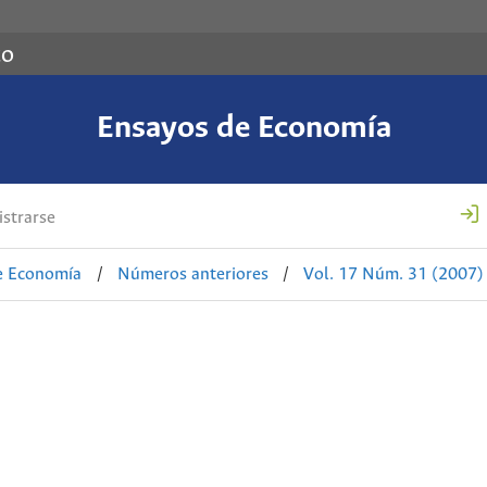
co
Ensayos de Economía
strarse
e Economía
/
Números anteriores
/
Vol. 17 Núm. 31 (2007)