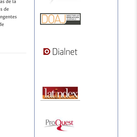
as de la
as de
tingentes
de