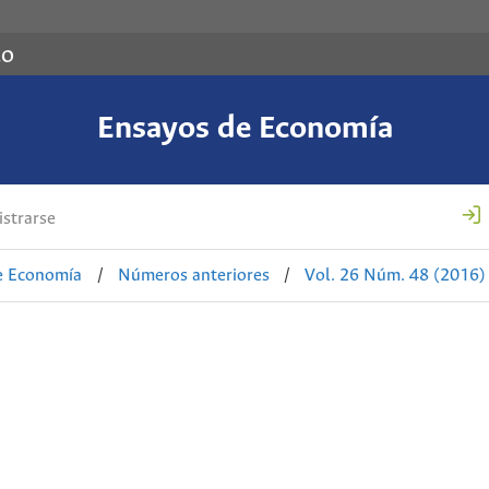
co
Ensayos de Economía
strarse
e Economía
/
Números anteriores
/
Vol. 26 Núm. 48 (2016)