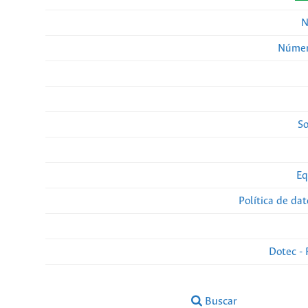
N
Númer
So
Eq
Política de da
Dotec - 
Buscar