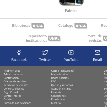
Palmira
Bibliotecas
Catálogo
Rec
Repositorio
Portal de
institucional
revistas
Facebook
Twitter
YouTube
Email
Régimen Legal
Correo institucional
Co
Talento humano
Mapa del sitio
Av
Contratación
Redes Sociales
40
Ofertas de empleo
FAQ
He
Rendición de cuentas
Quejas y reclamos
Un
Concurso docente
Atención en línea
Bo
Pago Virtual
Encuesta
(+
Control interno
Contáctenos
00
Calidad
Estadísticas
© 
Buzón de notificaciones
Glosario
Al
di