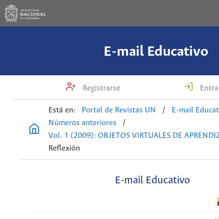
E-mail Educativo
Registrarse
Entra
Está en:
Portal de Revistas UN
/
E-mail Educat
Números anteriores
/
Vol. 1 (2009): OBJETOS VIRTUALES DE APRENDI
Reflexión
E-mail Educativo