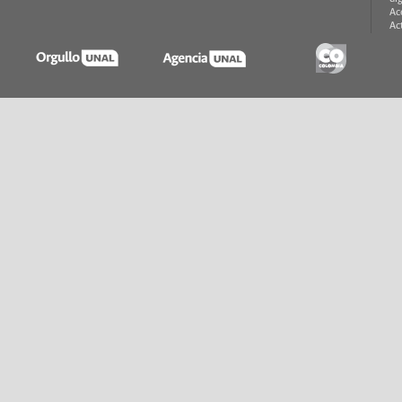
Ac
Ac