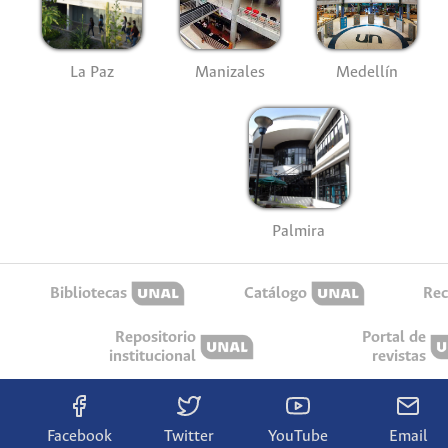
La Paz
Manizales
Medellín
Palmira
Bibliotecas
Catálogo
Rec
Repositorio
Portal de
institucional
revistas
Facebook
Twitter
YouTube
Email