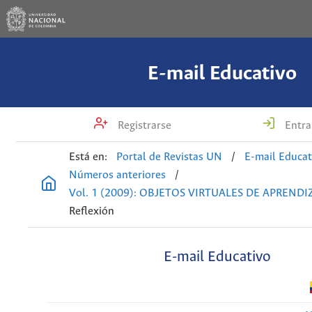
E-mail Educativo
Registrarse
Entra
Está en:
Portal de Revistas UN
/
E-mail Educat
Números anteriores
/
Vol. 1 (2009): OBJETOS VIRTUALES DE APRENDI
Reflexión
E-mail Educativo