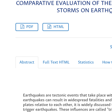
COMPARATIVE EVALUATION OF THE
STORMS ON EARTHQ
PDF
HTML
S
Abstract
Full Text HTML
Statistics
How t
Earthquakes are tectonic events that take place with
earthquakes can result in widespread fatalities and
plates relative to each other, it is widely discussed
trigger earthquakes. These influences are called "tri