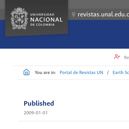
revistas.unal.edu.
Re
You are in:
Portal de Revistas UN
/
Earth S
Published
2009-01-01