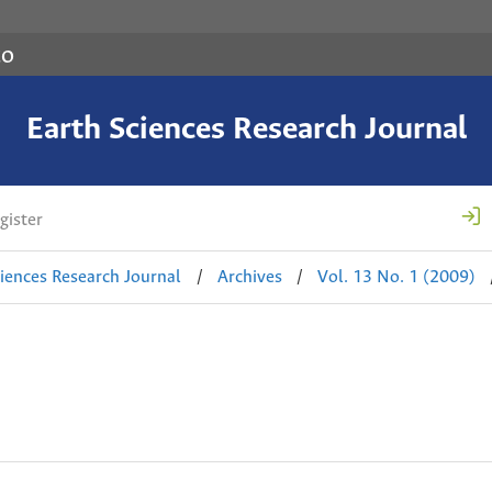
co
Earth Sciences Research Journal
gister
ciences Research Journal
/
Archives
/
Vol. 13 No. 1 (2009)