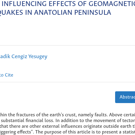
 INFLUENCING EFFECTS OF GEOMAGNETI
UAKES IN ANATOLIAN PENINSULA
adik Cengiz Yesugey
o Cite
Abstrac
in the fractures of the earth's crust, namely faults. Above certai
 substantial financial loss. In addition to the movement of tecto
 that there are other external influences originate outside earth 
ggering effects". The purpose of this article is to present a statis