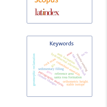
Keywords
toc%
enso
amb formation
hydrothermal alteration
remote sensing
san fernando fault
geomorphic reclamation
rock mass
colombian emeralds
gis
sedimentary filling
gnss
petrographic analysis
reference area
climate changes
santa rosa formation
orthometric height.
stable isotope