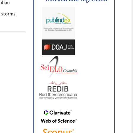
olian
c storms