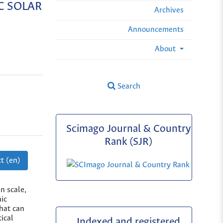
C SOLAR
Archives
Announcements
About
Search
Scimago Journal & Country
Rank (SJR)
t (en)
n scale,
nic
that can
tical
Indexed and registered