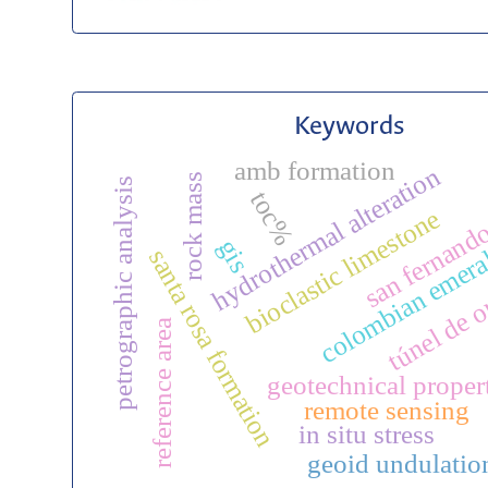
Keywords
amb formation
hydrothermal alteration
rock mass
petrographic analysis
toc%
san fernando
bioclastic limestone
colombian emera
gis
santa rosa formation
túnel de o
reference area
geotechnical proper
remote sensing
in situ stress
geoid undulatio