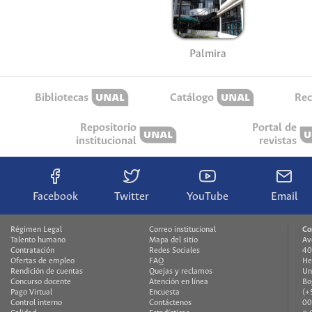
Palmira
Bibliotecas
Catálogo
Rec
Repositorio
Portal de
institucional
revistas
Facebook
Twitter
YouTube
Email
Régimen Legal
Correo institucional
Co
Talento humano
Mapa del sitio
Av
Contratación
Redes Sociales
40
Ofertas de empleo
FAQ
He
Rendición de cuentas
Quejas y reclamos
Un
Concurso docente
Atención en línea
Bo
Pago Virtual
Encuesta
(+
Control interno
Contáctenos
00