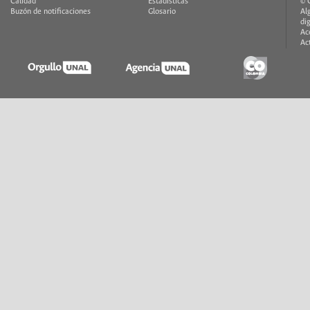
Calidad
Estadísticas
© 
Buzón de notificaciones
Glosario
Al
di
Ac
Ac