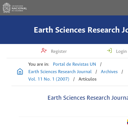
Earth Sciences Research J
Register
Login
You are in:
Portal de Revistas UN
/
Earth Sciences Research Journal
/
Archives
/
Vol. 11 No. 1 (2007)
/
Artículos
Earth Sciences Research Journ