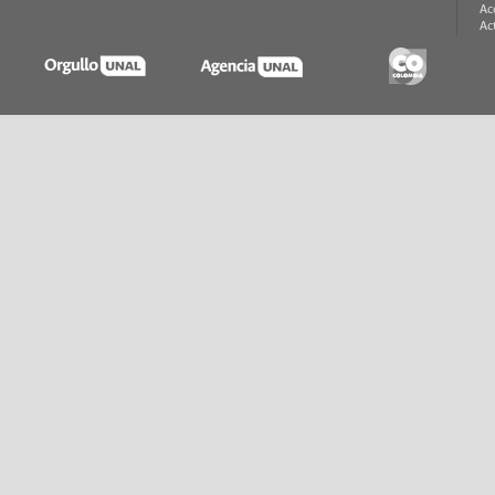
Ac
Ac