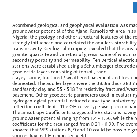
Acombined geological and geophysical evaluation was ma
groundwater potential of the Ajana, RemoNorth area in s
Nigeria; the geology and other structural features of the r
strongly influenced and correlated the aquifers' storabilit
transmissivity. Geological mapping revealed that the area
granite, quartzite and varieties of gneiss, some of which h
secondary porosity and permeability. Ten vertical electric
stations were established using a Schlumberger electrode a
geoelectric layers consisting of topsoil, sand,
clayey-sandy, fractured / weathered basement and fresh 
delineated. The aquifer layers were the 38.3m thick 283 ?m
sand/sandy clay and 55 - 518 ?m resistivity fractured/wea
basement. Other geoelectric parameters used in evaluating
hydrogeological potential included curve type, anisotropy 
reflection coefficient - The QH curve type was predominant
The anisotropy Coefficients suggested VES stations having
groundwater potential ranging from 1.4 - 1.56; while the r
coefficients for the area ranged from 0.21 - 0.99. The overa
showed that VES stations 8, 9 and 10 could be possible g
sources having high expected yield.