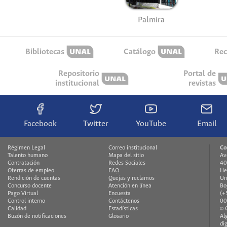
Palmira
Bibliotecas
Catálogo
Rec
Repositorio
Portal de
institucional
revistas
Facebook
Twitter
YouTube
Email
Régimen Legal
Correo institucional
Co
Talento humano
Mapa del sitio
Av
Contratación
Redes Sociales
40
Ofertas de empleo
FAQ
He
Rendición de cuentas
Quejas y reclamos
Un
Concurso docente
Atención en línea
Bo
Pago Virtual
Encuesta
(+
Control interno
Contáctenos
00
Calidad
Estadísticas
© 
Buzón de notificaciones
Glosario
Al
di