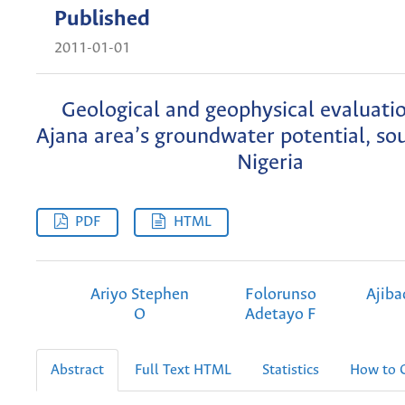
Published
2011-01-01
Geological and geophysical evaluatio
Ajana area’s groundwater potential, s
Nigeria
PDF
HTML
Ariyo Stephen
Folorunso
Ajib
O
Adetayo F
Abstract
Full Text HTML
Statistics
How to C