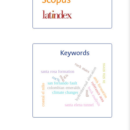
Keywords
rock mass
in situ stress
hydrothermal alteration
santa rosa formation
gis
enso
toc%
amb formation
reference area
san fernando fault
coastal el niño
colombian emeralds
back analysis
gnss
climate changes
santa elena tunnel