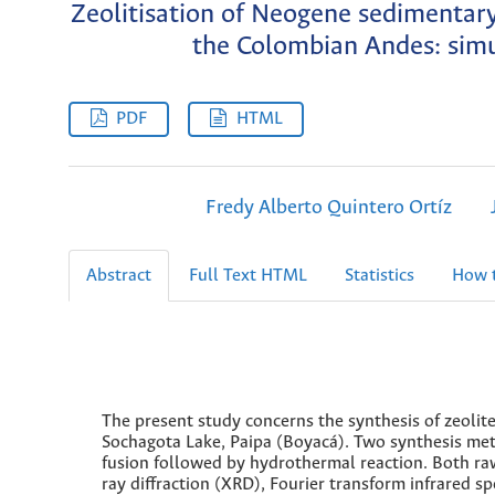
Zeolitisation of Neogene sedimentary
the Colombian Andes: simu
PDF
HTML
Fredy Alberto Quintero Ortíz
Abstract
Full Text HTML
Statistics
How t
The present study concerns the synthesis of zeoli
Sochagota Lake, Paipa (Boyacá). Two synthesis me
fusion followed by hydrothermal reaction. Both ra
ray diffraction (XRD), Fourier transform infrared 