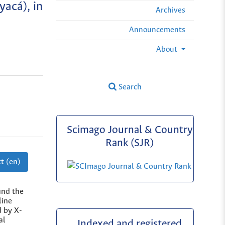
yacá), in
Archives
Announcements
About
Search
Scimago Journal & Country
Rank (SJR)
t (en)
und the
line
d by X-
al
Indexed and registered