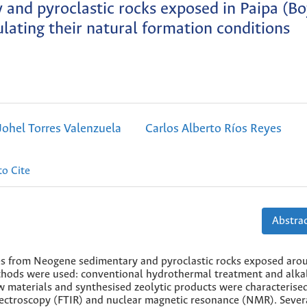
 and pyroclastic rocks exposed in Paipa (Bo
lating their natural formation conditions
Johel Torres Valenzuela
Carlos Alberto Ríos Reyes
o Cite
Abstrac
tes from Neogene sedimentary and pyroclastic rocks exposed aro
thods were used: conventional hydrothermal treatment and alka
w materials and synthesised zeolytic products were characterise
spectroscopy (FTIR) and nuclear magnetic resonance (NMR). Sever