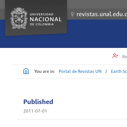
revistas.unal.edu.
Re
You are in:
Portal de Revistas UN
/
Earth S
Published
2011-07-01