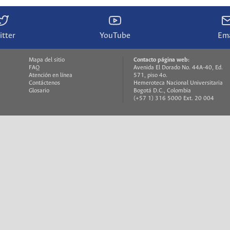
itter
YouTube
Ema
Mapa del sitio
Contacto página web:
FAQ
Avenida El Dorado No. 44A-40, Ed.
Atención en línea
571, piso 4o.
Contáctenos
Hemeroteca Nacional Universitaria
Glosario
Bogotá D.C., Colombia
(+57 1) 316 5000 Ext. 20 004