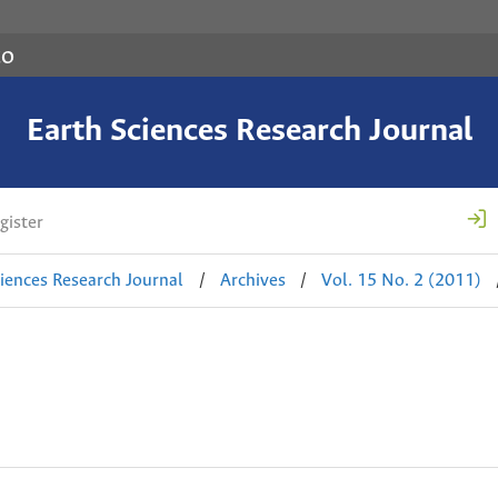
co
Earth Sciences Research Journal
gister
ciences Research Journal
/
Archives
/
Vol. 15 No. 2 (2011)