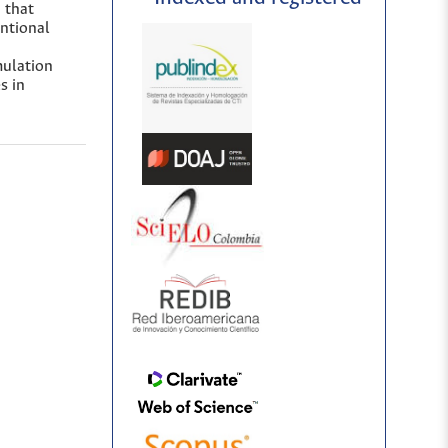
 that
entional
mulation
s in