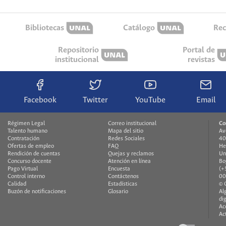
Bibliotecas
Catálogo
Rec
Repositorio
Portal de
institucional
revistas
Facebook
Twitter
YouTube
Email
Régimen Legal
Correo institucional
Co
Talento humano
Mapa del sitio
Av
Contratación
Redes Sociales
40
Ofertas de empleo
FAQ
He
Rendición de cuentas
Quejas y reclamos
Un
Concurso docente
Atención en línea
Bo
Pago Virtual
Encuesta
(+
Control interno
Contáctenos
00
Calidad
Estadísticas
© 
Buzón de notificaciones
Glosario
Al
di
Ac
Ac