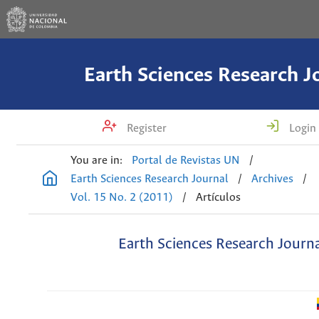
Earth Sciences Research J
Register
Login
You are in:
Portal de Revistas UN
/
Earth Sciences Research Journal
/
Archives
/
Vol. 15 No. 2 (2011)
/
Artículos
Earth Sciences Research Journ