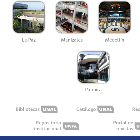
La Paz
Manizales
Medellín
Palmira
Bibliotecas
Catálogo
Rec
Repositorio
Portal de
institucional
revistas