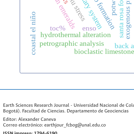
colombian emeralds
sedimentary system
exogenous processes
santa rosa formation
in situ stress
amb formation
coastal el niño
toc%
enso
hydrothermal alteration
petrographic analysis
back a
bioclastic limeston
Earth Sciences Research Journal - Universidad Nacional de Co
Bogotá). Facultad de Ciencias. Departamento de Geociencias
Editor: Alexander Caneva
Correo electrónico: earthjour_fcbog@unal.edu.co
ISSN impreso:
1794-6190