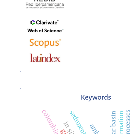
Keywords
potwar basin
gis