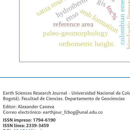
colombian emeralds
bioclastic l
gis
toc%
amb formation
enso
reference area
paleo-geomorphology
orthometric height.
Earth Sciences Research Journal - Universidad Nacional de Co
Bogotá). Facultad de Ciencias. Departamento de Geociencias
Editor: Alexander Caneva
Correo electrónico: earthjour_fcbog@unal.edu.co
ISSN impreso:
1794-6190
ISSN línea:
2339-3459