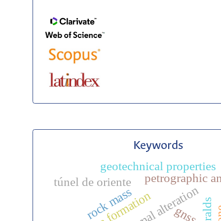
Keywords
geotechnical properties
petrographic an
túnel de oriente
hydrothermal alteration
rock mass
santa rosa formation
gnss