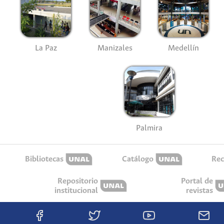
La Paz
Manizales
Medellín
Palmira
Bibliotecas
Catálogo
Rec
Repositorio
Portal de
institucional
revistas