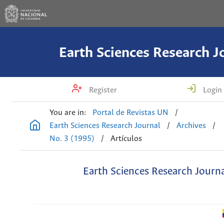
Earth Sciences Research J
Register
Login
You are in:
Portal de Revistas UN
/
Earth Sciences Research Journal
/
Archives
/
No. 3 (1995)
/
Artículos
Earth Sciences Research Journ