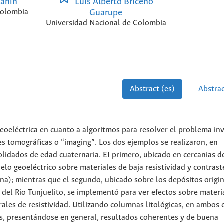
Sanín
Luis Alberto Briceno
Colombia
Guarupe
Universidad Nacional de Colombia
Abstract (es)
Abstrac
eoeléctrica en cuanto a algoritmos para resolver el problema in
es tomográficas o “imaging”. Los dos ejemplos se realizaron, en
lidados de edad cuaternaria. EI primero, ubicado en cercanias d
lo geoeléctrico sobre materiales de baja resistividad y contrast
ana); mientras que el segundo, ubicado sobre los depósitos origi
s del Rio Tunjuelito, se implementó para ver efectos sobre materi
rales de resistividad. Utilizando columnas litológicas, en ambos 
es, presentándose en general, resultados coherentes y de buena