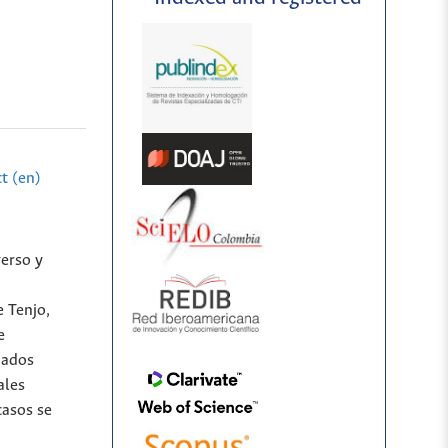
t (en)
verso y
e Tenjo,
e
nados
ales
casos se