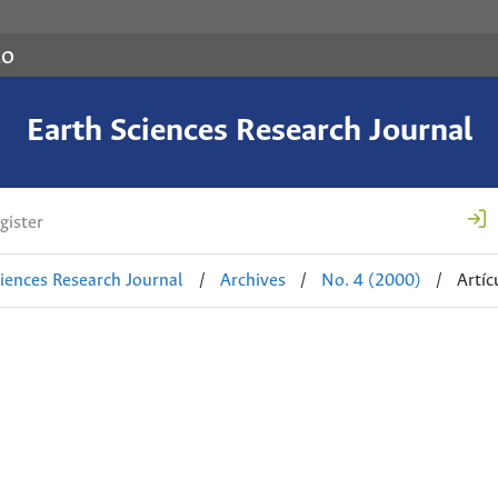
co
Earth Sciences Research Journal
gister
ciences Research Journal
/
Archives
/
No. 4 (2000)
/
Artíc