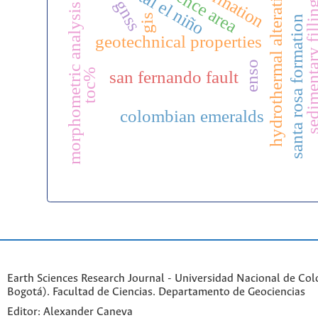
coastal el niño
reference area
hydrothermal alteration
gnss
sedimentary fi
morphometric analysis
gis
santa rosa formation
geotechnical properties
enso
toc%
san fernando fault
colombian emeralds
Earth Sciences Research Journal - Universidad Nacional de Co
Bogotá). Facultad de Ciencias. Departamento de Geociencias
Editor: Alexander Caneva