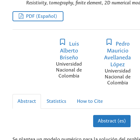
Resistivity, tomography, finite element, 2D numerical mod
PDF (Español)
Luis
Pedro
Alberto
Mauricio
Briseño
Avellaneda
Universidad
López
Nacional de
Universidad
Colombia
Nacional de
Colombia
Abstract
Statistics
How to Cite
Abstract (es)
Se plantea un modelo numérico para la solución del probl