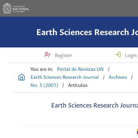
Earth Sciences Research J
Register
Login
You are in:
Portal de Revistas UN
/
Earth Sciences Research Journal
/
Archives
/
No. 5 (2001)
/
Artículos
Earth Sciences Research Journ