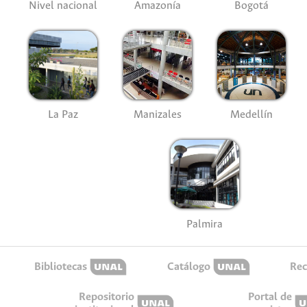
Nivel nacional
Amazonía
Bogotá
La Paz
Manizales
Medellín
Palmira
Bibliotecas
Catálogo
Rec
Repositorio
Portal de