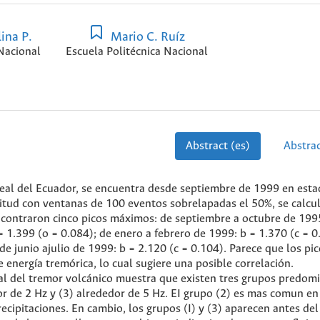
ina P.
Mario C. Ruíz
Nacional
Escuela Politécnica Nacional
Abstract (es)
Abstrac
 Real del Ecuador, se encuentra desde septiembre de 1999 en est
tud con ventanas de 100 eventos sobrelapadas el 50%, se calcul
ncontraron cinco picos máximos: de septiembre a octubre de 199
= 1.399 (o = 0.084); de enero a febrero de 1999: b = 1.370 (c = 0
e junio ajulio de 1999: b = 2.120 (c = 0.104). Parece que los pic
 energía tremórica, lo cual sugiere una posible correlación.
ral del tremor volcánico muestra que existen tres grupos predom
dor de 2 Hz y (3) alrededor de 5 Hz. EI grupo (2) es mas comun en
ecipitaciones. En cambio, los grupos (I) y (3) aparecen antes del