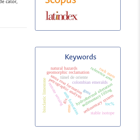
de calor,
Keywords
reference area
natural hazards
rock mass
geomorphic reclamation
santa rosa formation
túnel de oriente
petrographic analysis
bioclastic limestone
colombian emeralds
remote sensing
hydrothermal alteration
sedimentary filling
gnss
amb formation
sedimentary system
gis
toc%
enso
stable isotope