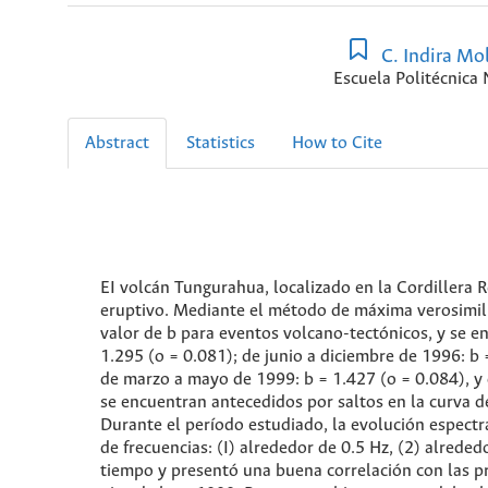
C. Indira Mol
Escuela Politécnica 
Abstract
Statistics
How to Cite
EI volcán Tungurahua, localizado en la Cordillera
eruptivo. Mediante el método de máxima verosimili
valor de b para eventos volcano-tectónicos, y se e
1.295 (o = 0.081); de junio a diciembre de 1996: b 
de marzo a mayo de 1999: b = 1.427 (o = 0.084), y d
se encuentran antecedidos por saltos en la curva de
Durante el período estudiado, la evolución espect
de frecuencias: (I) alrededor de 0.5 Hz, (2) alrede
tiempo y presentó una buena correlación con las pr