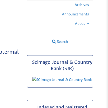
Archives
Announcements
About
Search
rotermal
Scimago Journal & Country
Rank (SJR)
Indexed and registered