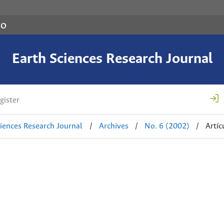
co
Earth Sciences Research Journal
gister
ciences Research Journal
/
Archives
/
No. 6 (2002)
/
Artíc