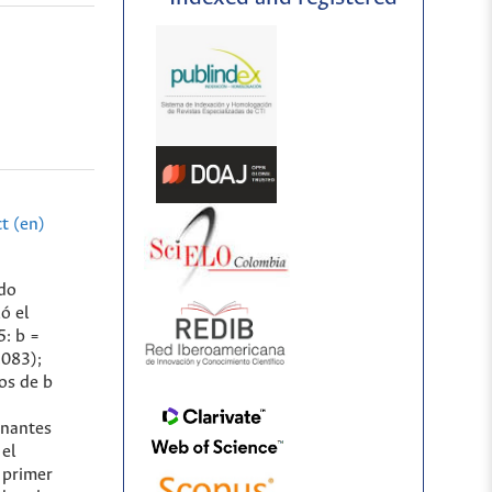
t (en)
ado
ó el
5: b =
.083);
os de b
inantes
 el
 primer