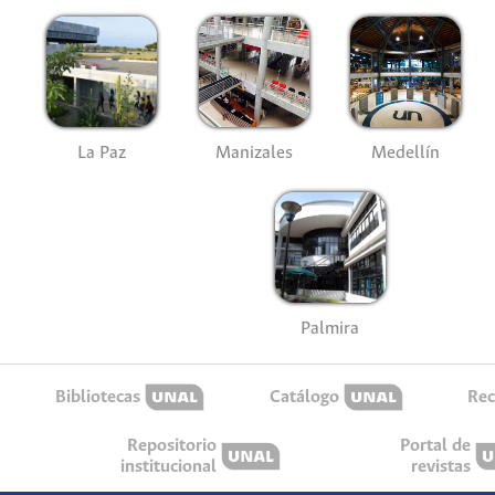
La Paz
Manizales
Medellín
Palmira
Bibliotecas
Catálogo
Rec
Repositorio
Portal de
institucional
revistas