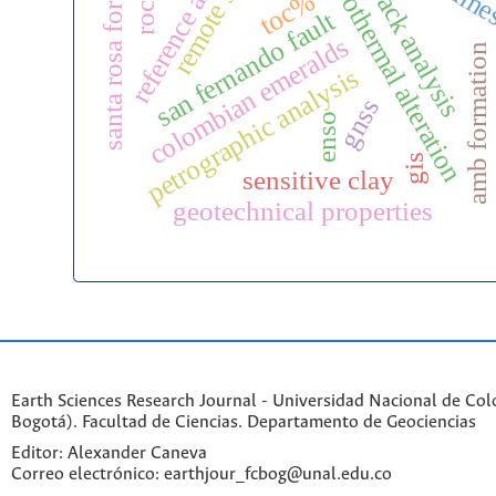
santa rosa formation
hydrothermal alteration
reference area
back analysis
toc%
san fernando fault
colombian emeralds
amb formation
petrographic analysis
gnss
enso
gis
sensitive clay
geotechnical properties
Earth Sciences Research Journal - Universidad Nacional de Co
Bogotá). Facultad de Ciencias. Departamento de Geociencias
Editor: Alexander Caneva
Correo electrónico: earthjour_fcbog@unal.edu.co