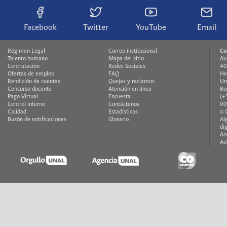
Facebook
Twitter
YouTube
Email
Régimen Legal
Correo institucional
Co
Talento humano
Mapa del sitio
Av
Contratación
Redes Sociales
40
Ofertas de empleo
FAQ
He
Rendición de cuentas
Quejas y reclamos
Un
Concurso docente
Atención en línea
Bo
Pago Virtual
Encuesta
(+
Control interno
Contáctenos
00
Calidad
Estadísticas
© 
Buzón de notificaciones
Glosario
Al
di
Ac
Ac