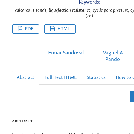
Keywords:
calcareous sands, liquefaction resistance, cyclic pore pressure, cyc
(en)
PDF
HTML
Eimar Sandoval
Miguel A
Pando
Abstract
Full Text HTML
Statistics
How to C
ABSTRACT