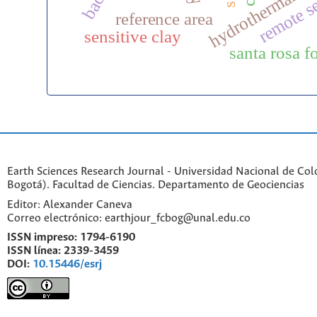
hydrothermal alt
remote s
reference area
sensitive clay
santa rosa f
Earth Sciences Research Journal - Universidad Nacional de Co
Bogotá). Facultad de Ciencias. Departamento de Geociencias
Editor: Alexander Caneva
Correo electrónico: earthjour_fcbog@unal.edu.co
ISSN impreso:
1794-6190
ISSN línea:
2339-3459
DOI:
10.15446/esrj