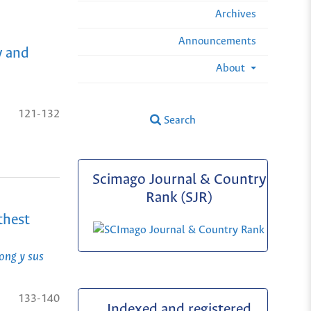
Archives
Announcements
y and
About
121-132
Search
Scimago Journal & Country
Rank (SJR)
thest
ong y sus
133-140
Indexed and registered