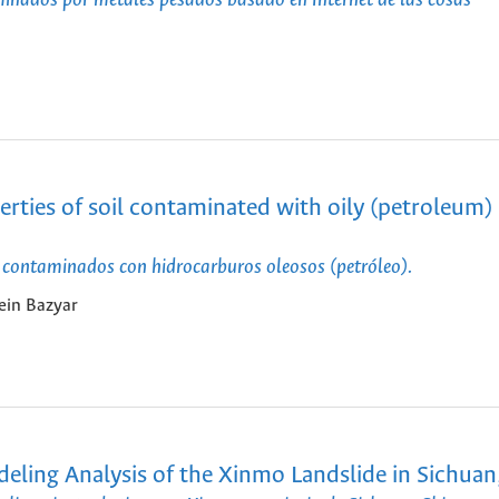
nados por metales pesados basado en Internet de las cosas
erties of soil contaminated with oily (petroleum)
os contaminados con hidrocarburos oleosos (petróleo).
in Bazyar
ling Analysis of the Xinmo Landslide in Sichuan