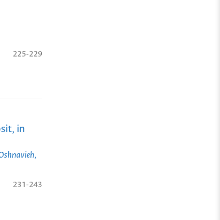
225-229
it, in
 Oshnavieh,
231-243