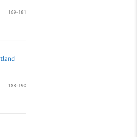
169-181
etland
183-190