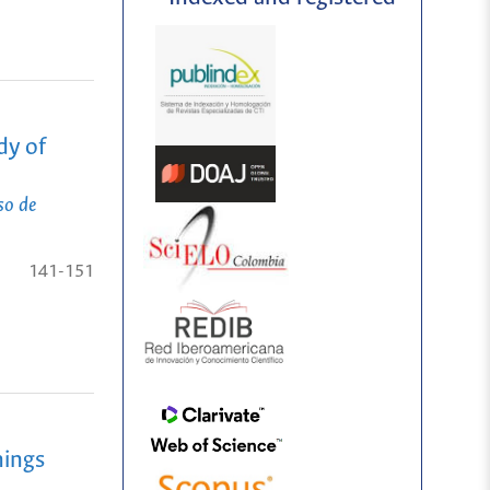
dy of
so de
141-151
hings